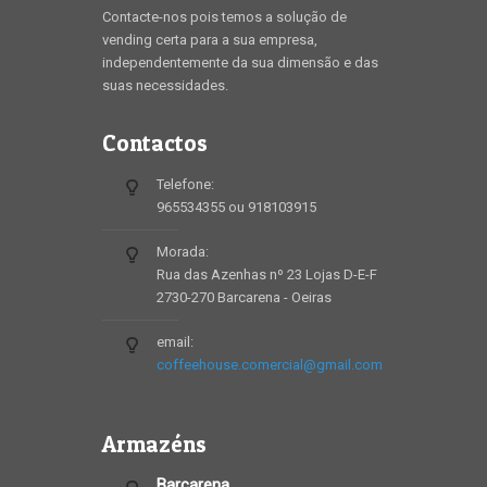
Contacte-nos pois temos a solução de
vending certa para a sua empresa,
independentemente da sua dimensão e das
suas necessidades.
Contactos
Telefone:
965534355 ou 918103915
Morada:
Rua das Azenhas nº 23 Lojas D-E-F
2730-270 Barcarena - Oeiras
email:
coffeehouse.comercial@gmail.com
Armazéns
Barcarena