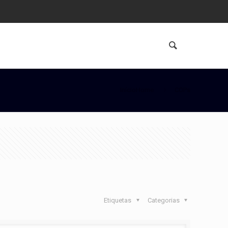
InícioHome
COPs
Etiquetas
Categorias