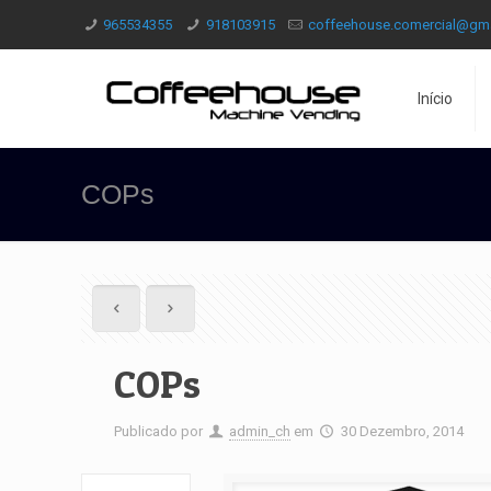
965534355
918103915
coffeehouse.comercial@gm
Início
COPs
COPs
Publicado por
admin_ch
em
30 Dezembro, 2014