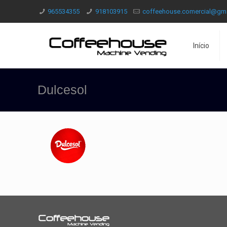
965534355
918103915
coffeehouse.comercial@gm
Início
Dulcesol