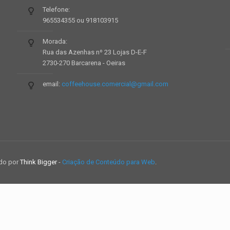
Telefone:
965534355 ou 918103915
Morada:
Rua das Azenhas nº 23 Lojas D-E-F
2730-270 Barcarena - Oeiras
email:
coffeehouse.comercial@gmail.com
ido por
Think Bigger
-
Criação de Conteúdo para Web
.