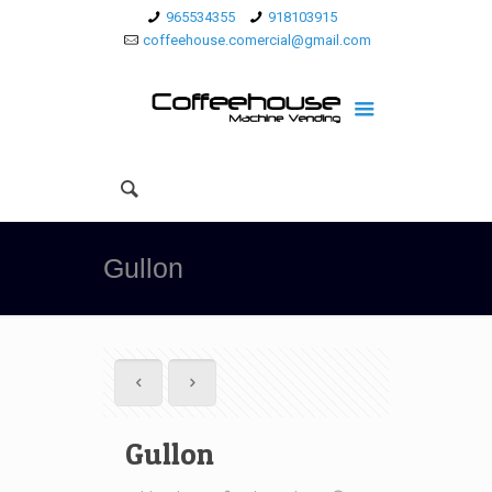
965534355
918103915
coffeehouse.comercial@gmail.com
Gullon
Gullon