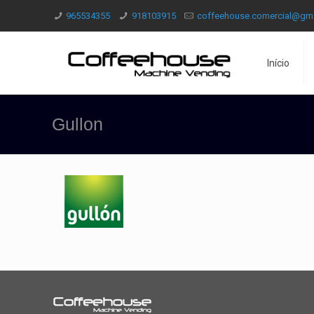
965534355
918103915
coffeehouse.comercial@gm
Início
Gullon