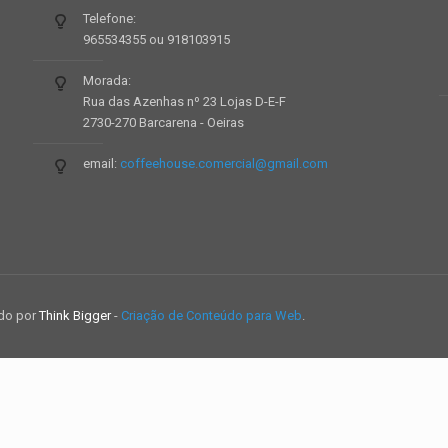
Telefone:
965534355 ou 918103915
Morada:
Rua das Azenhas nº 23 Lojas D-E-F
2730-270 Barcarena - Oeiras
email:
coffeehouse.comercial@gmail.com
ido por
Think Bigger
-
Criação de Conteúdo para Web
.