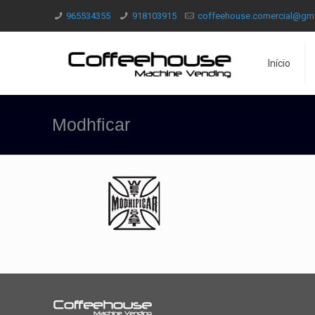
965534355
918103915
coffeehouse.comercial@gm
Início
Modhficar