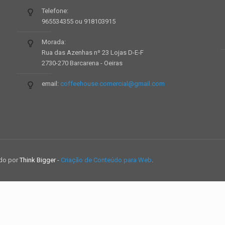
Telefone:
965534355 ou 918103915
Morada:
Rua das Azenhas nº 23 Lojas D-E-F
2730-270 Barcarena - Oeiras
email:
coffeehouse.comercial@gmail.com
ido por
Think Bigger
-
Criação de Conteúdo para Web
.