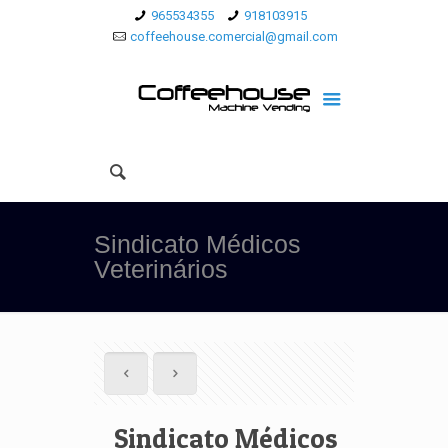
965534355
918103915
coffeehouse.comercial@gmail.com
Sindicato Médicos
Veterinários
Sindicato Médicos