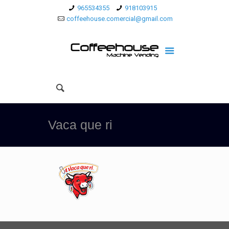
965534355
918103915
coffeehouse.comercial@gmail.com
Vaca que ri