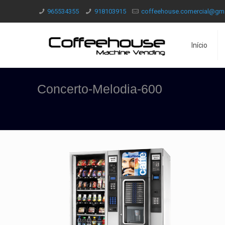
965534355
918103915
coffeehouse.comercial@gm
Início
Concerto-Melodia-600