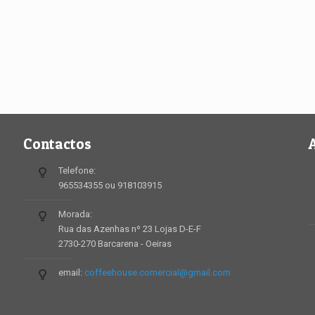
Contactos
Telefone:
965534355 ou 918103915
Morada:
Rua das Azenhas nº 23 Lojas D-E-F
2730-270 Barcarena - Oeiras
email:
coffeehouse.comercial@gmail.com