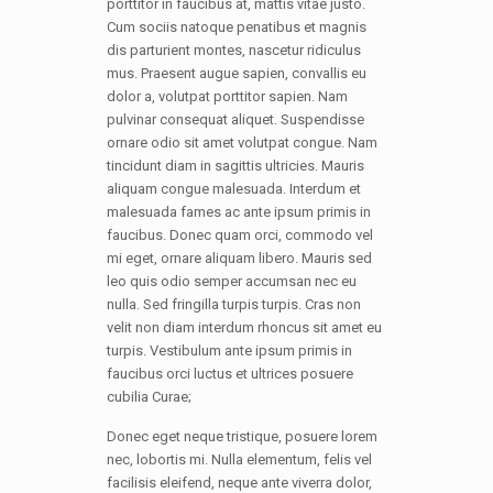
porttitor in faucibus at, mattis vitae justo.
Cum sociis natoque penatibus et magnis
dis parturient montes, nascetur ridiculus
mus. Praesent augue sapien, convallis eu
dolor a, volutpat porttitor sapien. Nam
pulvinar consequat aliquet. Suspendisse
ornare odio sit amet volutpat congue. Nam
tincidunt diam in sagittis ultricies. Mauris
aliquam congue malesuada. Interdum et
malesuada fames ac ante ipsum primis in
faucibus. Donec quam orci, commodo vel
mi eget, ornare aliquam libero. Mauris sed
leo quis odio semper accumsan nec eu
nulla. Sed fringilla turpis turpis. Cras non
velit non diam interdum rhoncus sit amet eu
turpis. Vestibulum ante ipsum primis in
faucibus orci luctus et ultrices posuere
cubilia Curae;
Donec eget neque tristique, posuere lorem
nec, lobortis mi. Nulla elementum, felis vel
facilisis eleifend, neque ante viverra dolor,