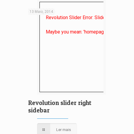
13 Maio, 2014
Revolution Slider Error: Slider with alias
it
Maybe you mean: 'homepage'
Revolution slider right
sidebar
Ler mais