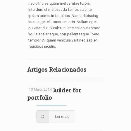
nec ultricies quam metus vitae turpis.
Interdum et malesuada fames ac ante
ipsum primis in faucibus. Nam adipiscing
lacus eget elit ornare mattis. Nullam eget
pulvinar dui. Curabitur ultricies leo euismod
ligula scelerisque, non pellentesque libero
tempor. Aliquam vehicula velit nec sapien
faucibus iaculis.
Artigos Relacionados
Content Builder for
13 Maio, 2014
portfolio
Ler mais