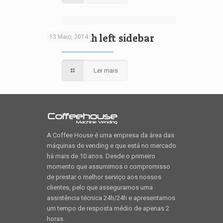
Video with left sidebar
13 Maio, 2014
Ler mais
A Coffee House é uma empresa da área das
máquinas de vending e que está no mercado
há mais de 10 anos. Desde o primeiro
momento que assumimos o compromisso
de prestar o melhor serviço aos nossos
clientes, pelo que asseguramos uma
assistência técnica 24h/24h e apresentamos
um tempo de resposta médio de apenas 2
horas.