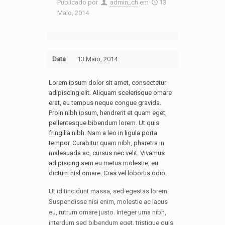
Publicado por
admin_ch
em
13
Maio, 2014
Data
13 Maio, 2014
Lorem ipsum dolor sit amet, consectetur
adipiscing elit. Aliquam scelerisque ornare
erat, eu tempus neque congue gravida.
Proin nibh ipsum, hendrerit et quam eget,
pellentesque bibendum lorem. Ut quis
fringilla nibh. Nam a leo in ligula porta
tempor. Curabitur quam nibh, pharetra in
malesuada ac, cursus nec velit. Vivamus
adipiscing sem eu metus molestie, eu
dictum nisl ornare. Cras vel lobortis odio.
Ut id tincidunt massa, sed egestas lorem.
Suspendisse nisi enim, molestie ac lacus
eu, rutrum ornare justo. Integer urna nibh,
interdum sed bibendum eget, tristique quis