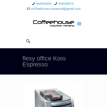
965534355
918103915
coffeehouse.comercial@gmail.com
flexy office Koro
Espresso