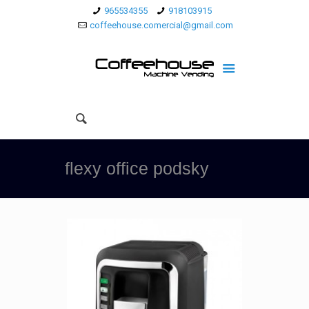
965534355
918103915
coffeehouse.comercial@gmail.com
flexy office podsky