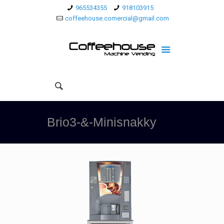
965534355
918103915
coffeehouse.comercial@gmail.com
Brio3-&-Minisnakky