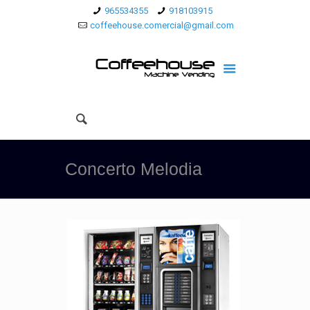
965534355
918103915
coffeehouse.comercial@gmail.com
Concerto Melodia