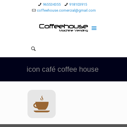
965534355
918103915
coffeehouse.comercial@gmail.com
icon café coffee house