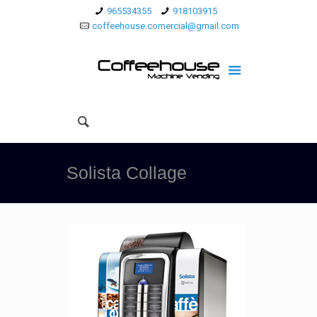
965534355
918103915
coffeehouse.comercial@gmail.com
Solista Collage