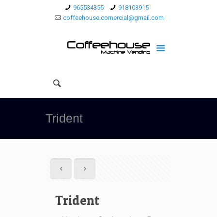
965534355
918103915
coffeehouse.comercial@gmail.com
Trident
Trident