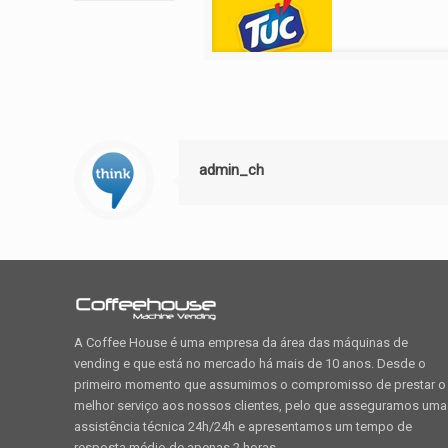
admin_ch
A Coffee House é uma empresa da área das máquinas de
vending e que está no mercado há mais de 10 anos. Desde o
primeiro momento que assumimos o compromisso de prestar o
melhor serviço aos nossos clientes, pelo que asseguramos uma
assistência técnica 24h/24h e apresentamos um tempo de
resposta médio de apenas 2 horas.