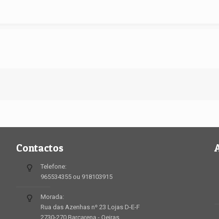
Contactos
Telefone:
965534355 ou 918103915
Morada:
Rua das Azenhas nº 23 Lojas D-E-F
2730-270 Barcarena - Oeiras