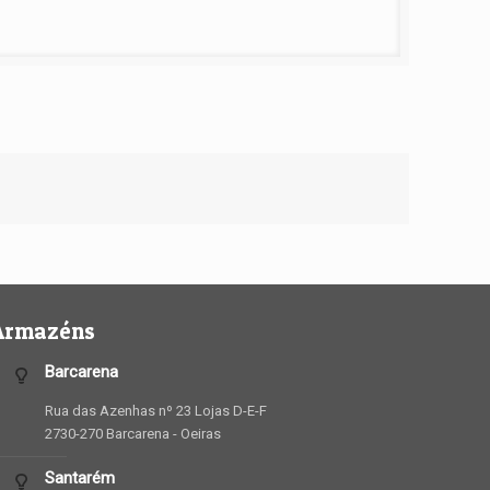
Armazéns
Barcarena
Rua das Azenhas nº 23 Lojas D-E-F
2730-270 Barcarena - Oeiras
Santarém