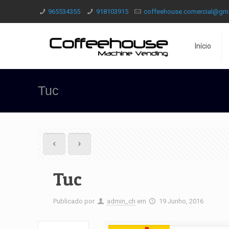
965534355
918103915
coffeehouse.comercial@gm
Início
Tuc
Tuc
Publicado por
admin_ch
em
19 Junho, 2016