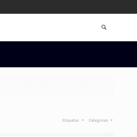
InícioHome
Tuc
Etiquetas
Categorias