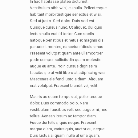
In hac habitasse platea dictumst.
Vestibulum nibh wisi, eu nulla. Pellentesque
habitant morbi tristique senectus et wisi.
Sed ut justo. Sed dolor. Duis sed est.
Quisque cursus nunc. Ut aliquet, dui quis
lectus nulla erat id tortor. Cum sociis
natoque penatibus et netus et magnis dis
parturient montes, nascetur ridiculus mus.
Praesent volutpat quam ante ullamcorper
pede semper sollicitudin quam molestie
augue eu ante. Proin cursus dignissim
faucibus, erat velit libero at adipiscing wisi.
Maecenas eleifend justo a diam. Aliquam
erat volutpat. Praesent blandit vel, velit.
Mauris ac quam tempus ut, pellentesque
dolor. Duis commodo odio. Nam
vestibulum faucibus velit sed augue mi, nec
tellus. Aenean ipsum ac tempor diam.
Fusce dui tellus, quis neque. Praesent
magna diam, varius quis, auctor eu, neque.
Duis luctus aliquam, nulla ut urna quam,