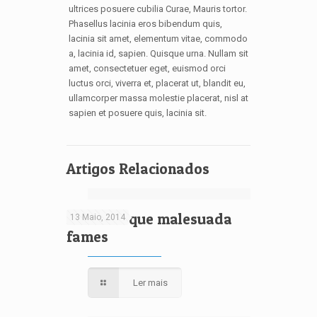
ultrices posuere cubilia Curae, Mauris tortor.
Phasellus lacinia eros bibendum quis,
lacinia sit amet, elementum vitae, commodo
a, lacinia id, sapien. Quisque urna. Nullam sit
amet, consectetuer eget, euismod orci
luctus orci, viverra et, placerat ut, blandit eu,
ullamcorper massa molestie placerat, nisl at
sapien et posuere quis, lacinia sit.
Artigos Relacionados
Pellentesque malesuada
13 Maio, 2014
fames
Ler mais