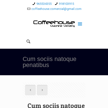
965534355
918103915
coffeehouse.comercial@gmail.com
Cum sociis natoque
penatibus
Cum sociis natoque