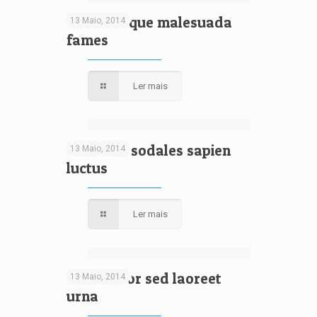
Pellentesque malesuada
13 Maio, 2014
fames
Ler mais
Proin dui sodales sapien
13 Maio, 2014
luctus
Ler mais
Nunc dolor sed laoreet
13 Maio, 2014
urna