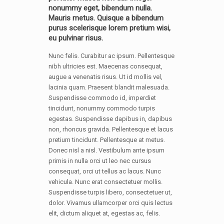
nonummy eget, bibendum nulla.
Mauris metus. Quisque a bibendum
purus scelerisque lorem pretium wisi,
eu pulvinar risus.
Nunc felis. Curabitur ac ipsum. Pellentesque
nibh ultricies est. Maecenas consequat,
augue a venenatis risus. Ut id mollis vel,
lacinia quam. Praesent blandit malesuada.
Suspendisse commodo id, imperdiet
tincidunt, nonummy commodo turpis
egestas. Suspendisse dapibus in, dapibus
non, rhoncus gravida. Pellentesque et lacus
pretium tincidunt. Pellentesque at metus.
Donec nisl a nisl. Vestibulum ante ipsum
primis in nulla orci ut leo nec cursus
consequat, orci ut tellus ac lacus. Nunc
vehicula. Nunc erat consectetuer mollis.
Suspendisse turpis libero, consectetuer ut,
dolor. Vivamus ullamcorper orci quis lectus
elit, dictum aliquet at, egestas ac, felis.