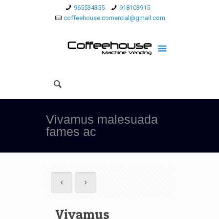
965534355
918103915
coffeehouse.comercial@gmail.com
Vivamus malesuada
fames ac
Vivamus