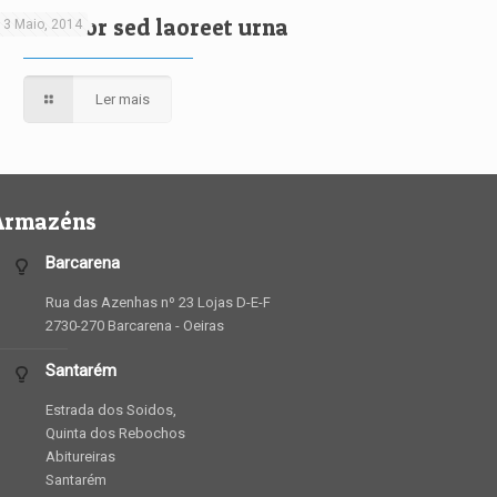
Nunc dolor sed laoreet urna
13 Maio, 2014
Ler mais
Armazéns
Barcarena
Rua das Azenhas nº 23 Lojas D-E-F
2730-270 Barcarena - Oeiras
Santarém
Estrada dos Soidos,
Quinta dos Rebochos
Abitureiras
Santarém