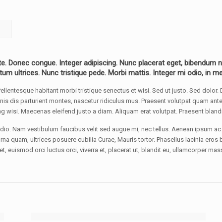
e. Donec congue. Integer adipiscing. Nunc placerat eget, bibendum nul
tum ultrices. Nunc tristique pede. Morbi mattis. Integer mi odio, in m
Pellentesque habitant morbi tristique senectus et wisi. Sed ut justo. Sed dolor. 
agnis dis parturient montes, nascetur ridiculus mus. Praesent volutpat quam a
ng wisi. Maecenas eleifend justo a diam. Aliquam erat volutpat. Praesent blandit 
o. Nam vestibulum faucibus velit sed augue mi, nec tellus. Aenean ipsum ac 
 urna quam, ultrices posuere cubilia Curae, Mauris tortor. Phasellus lacinia er
, euismod orci luctus orci, viverra et, placerat ut, blandit eu, ullamcorper mass