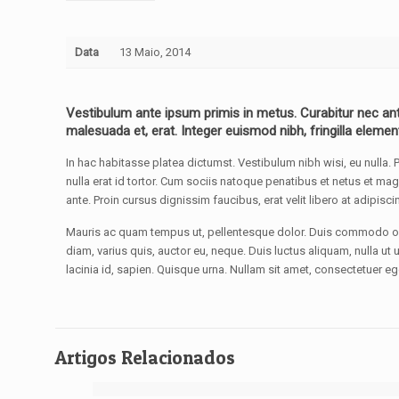
Data
13 Maio, 2014
Vestibulum ante ipsum primis in metus. Curabitur nec ant
malesuada et, erat. Integer euismod nibh, fringilla elemen
In hac habitasse platea dictumst. Vestibulum nibh wisi, eu nulla. 
nulla erat id tortor. Cum sociis natoque penatibus et netus et m
ante. Proin cursus dignissim faucibus, erat velit libero at adipisci
Mauris ac quam tempus ut, pellentesque dolor. Duis commodo odi
diam, varius quis, auctor eu, neque. Duis luctus aliquam, nulla ut
lacinia id, sapien. Quisque urna. Nullam sit amet, consectetuer eget
Artigos Relacionados