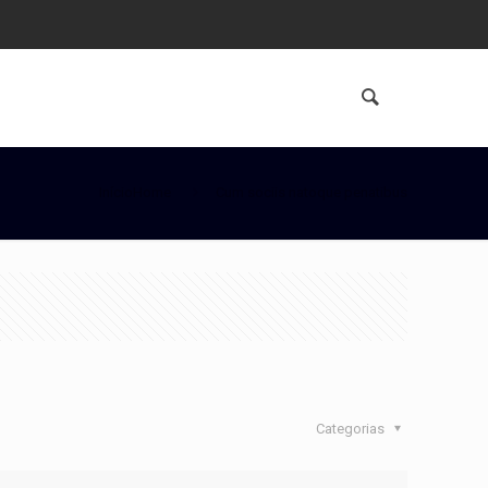
InícioHome
Cum sociis natoque penatibus
Categorias