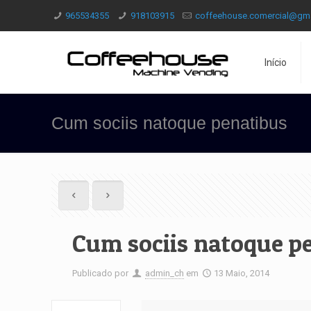
965534355
918103915
coffeehouse.comercial@gm
Início
Cum sociis natoque penatibus
Cum sociis natoque p
Publicado por
admin_ch
em
13 Maio, 2014