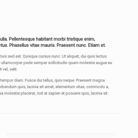
la. Pellentesque habitant morbi tristique enim,
etus. Phasellus vitae mauris. Praesent nunc. Etiam et.
Duis sed est. Quisque cursus nunc. Ut aliquet, dui quis lectus
nte ullamcorper pede semper sollicitudin quam molestie augue eu
vel, velit.
tempor diam. Fusce dui tellus, quis neque. Praesent magna
os bibendum quis, lacinia sit amet, elementum vitae, commodo a,
a molestie placerat, nisl at sapien et posuere quis, lacinia sit.