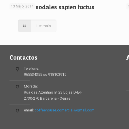
Proin dui sodales sapien luctus
13 Maio, 2014
Ler mais
Contactos
Telefone:
965534355 ou 918103915
Morada:
Rua das Azenhas nº 23 Lojas D-E-F
2730-270 Barcarena - Oeiras
email:
coffeehouse.comercial@gmail.com