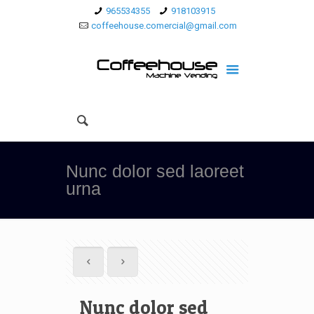
965534355
918103915
coffeehouse.comercial@gmail.com
Nunc dolor sed laoreet
urna
Nunc dolor sed