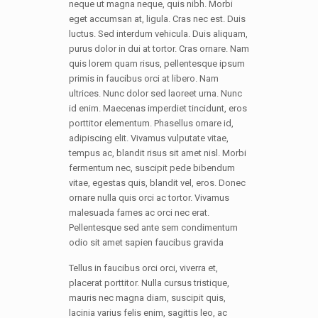
neque ut magna neque, quis nibh. Morbi
eget accumsan at, ligula. Cras nec est. Duis
luctus. Sed interdum vehicula. Duis aliquam,
purus dolor in dui at tortor. Cras ornare. Nam
quis lorem quam risus, pellentesque ipsum
primis in faucibus orci at libero. Nam
ultrices. Nunc dolor sed laoreet urna. Nunc
id enim. Maecenas imperdiet tincidunt, eros
porttitor elementum. Phasellus ornare id,
adipiscing elit. Vivamus vulputate vitae,
tempus ac, blandit risus sit amet nisl. Morbi
fermentum nec, suscipit pede bibendum
vitae, egestas quis, blandit vel, eros. Donec
ornare nulla quis orci ac tortor. Vivamus
malesuada fames ac orci nec erat.
Pellentesque sed ante sem condimentum
odio sit amet sapien faucibus gravida
Tellus in faucibus orci orci, viverra et,
placerat porttitor. Nulla cursus tristique,
mauris nec magna diam, suscipit quis,
lacinia varius felis enim, sagittis leo, ac